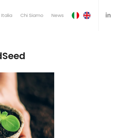
Italia
Chi Siamo
News
odSeed