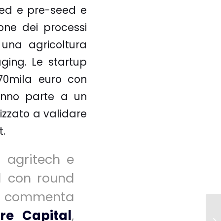
eed e pre-seed e
one dei processi
e una agricoltura
aging. Le startup
70mila euro con
ranno parte a un
izzato a validare
t.
n agritech e
21 con round
”
commenta
re Capital
,