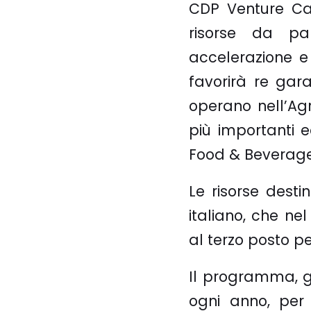
CDP Venture Cap
risorse da p
accelerazione e 
favorirà re gar
operano nell’Agr
più importanti e
Food & Beverage
Le risorse dest
italiano, che ne
al terzo posto pe
Il programma, 
ogni anno, per 