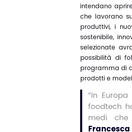
intendano aprir
che lavorano su
produttivi, i nu
sostenibile, inn
selezionate av
possibilità di 
programma di acc
prodotti e model
“In Europa 
foodtech ha
medi che 
Francesca