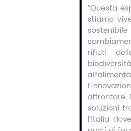
“Questa esp
stiamo viv
sostenibi
cambiamenti
rifiuti de
biodiver
all’alimen
l’innovaz
affrontare.
soluzioni 
l’Italia do
punti di for