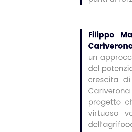
Filippo M
Cariveron
un approcci
del potenzia
crescita d
Cariverona 
progetto c
virtuoso v
dell’agrif