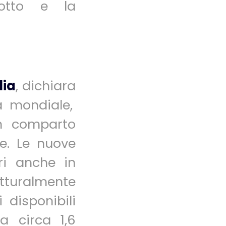
dotto e la
lia
, dichiara
a mondiale,
un comparto
e. Le nuove
ri anche in
tturalmente
 disponibili
a circa 1,6