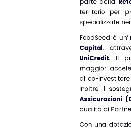
parte della
Ret
territorio per
specializzate ne
FoodSeed è un’in
Capital
, attra
UniCredit
. Il p
maggiori accelera
di co-investito
inoltre il sost
Assicurazioni (
qualità di Partner
Con una dotazio