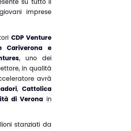
sente su tutto il
giovani imprese
tori
CDP Venture
ne Cariverona e
ntures
, uno dei
ettore, in qualità
cceleratore avrà
adori
,
Cattolica
ità di Verona
in
lioni stanziati da