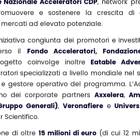
e Nazionale Acceleratori CDP
,
network
pre
 promuovere e sostenere la crescita di 
i mercati ad elevato potenziale.
iziativa congiunta dei promotori e investi
verso il
Fondo Acceleratori, Fondazio
rogetto coinvolge inoltre
Eatable Adve
tori specializzati a livello mondiale nel s
re e gestore operativo del programma. L’A
egno dei corporate partners
Axxelera
,
Am
Gruppo Generali)
,
Veronafiere
e
Univers
 Scientifico.
ne di oltre
15 milioni di euro
(di cui 12 mi