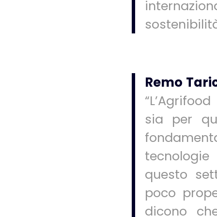
internazi
sostenibilit
Remo Taric
“L’Agrifood
sia per q
fondamenta
tecnologie
questo set
poco propen
dicono che