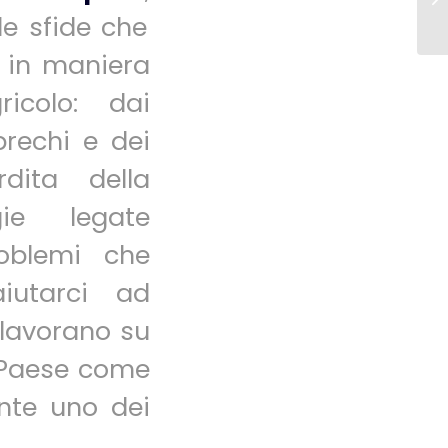
le sfide che
 in maniera
icolo: dai
prechi e dei
rdita della
gie legate
roblemi che
iutarci ad
 lavorano su
n Paese come
ente uno dei